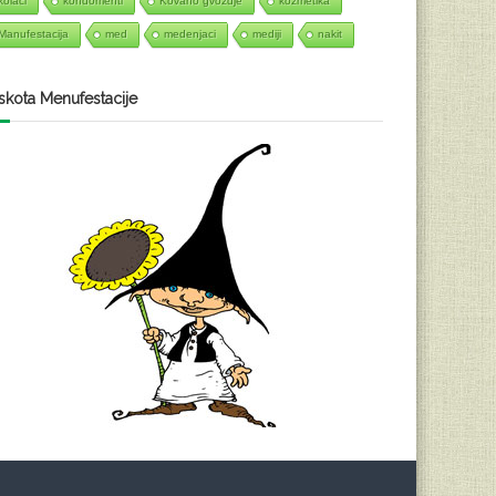
kolači
kondomenti
Kovano gvoždje
kozmetika
Manufestacija
med
medenjaci
mediji
nakit
kota Menufestacije