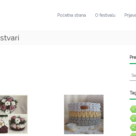
Početna strana
O festivalu
Prijav
stvari
Pre
S
e
a
r
Ta
c
h
f
o
r
: