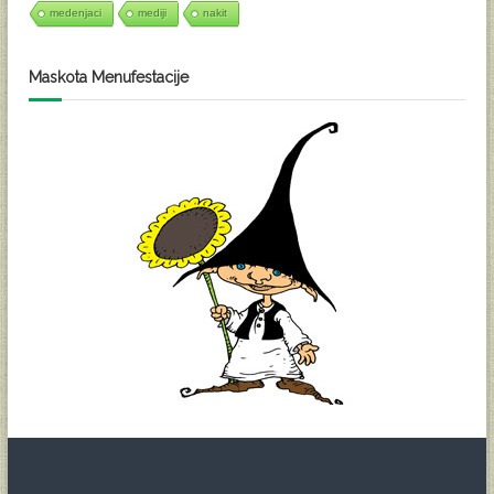
medenjaci
mediji
nakit
Maskota Menufestacije