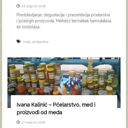
27. avgust 2018.
Predstavljanje, degustacija i prezentacija pčelarstva
i pčelinjih proizvoda . Méhész termékek bemutatása
és kóstolása.
,
med
pčelarstvo
Ivana Kalinić – Pčelarstvo, med i
proizvodi od meda
17. avgust 2018.