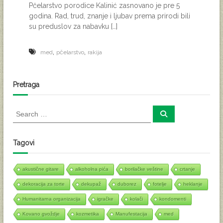
Pčelarstvo porodice Kalinić zasnovano je pre 5
godina. Rad, trud, znanje i ljubav prema prirodi bili
su preduslov za nabavku […]
,
,
med
pčelarstvo
rakija
Pretraga
S
S
e
e
a
a
r
c
r
Tagovi
h
c
h
akustične gitare
alkoholna pića
borilačke veštine
crtanje
f
o
dekoracija za torte
dekupaž
duborez
fotelje
heklanje
r
Humanitarna organizacija
igračke
kolači
kondomenti
:
Kovano gvoždje
kozmetika
Manufestacija
med