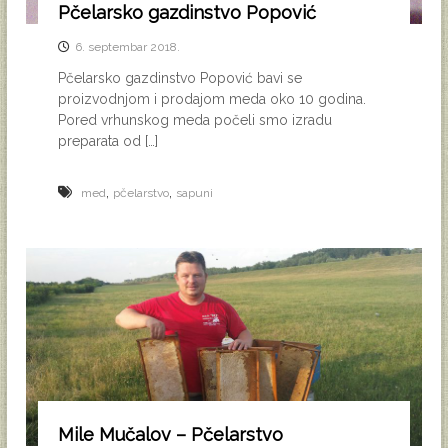
Pčelarsko gazdinstvo Popović
2
0
6. septembar 2018.
1
8
Pčelarsko gazdinstvo Popović bavi se
.
proizvodnjom i prodajom meda oko 10 godina.
Pored vrhunskog meda počeli smo izradu
preparata od […]
,
,
med
pčelarstvo
sapuni
Mile Mučalov – Pčelarstvo